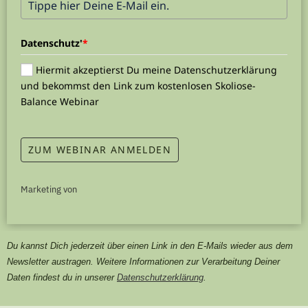
Datenschutz'
*
Hiermit akzeptierst Du meine Datenschutzerklärung
und bekommst den Link zum kostenlosen Skoliose-
Balance Webinar
ZUM WEBINAR ANMELDEN
Marketing von
A
c
t
Du kannst Dich jederzeit über einen Link in den E-Mails wieder aus dem
i
v
Newsletter austragen. Weitere Informationen zur Verarbeitung Deiner
e
Daten findest du in unserer
Datenschutzerklärung
.
C
a