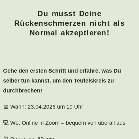
m
p
Du musst Deine
a
Rückenschmerzen nicht als
i
g
Normal akzeptieren!
n
Gehe den ersten Schritt und erfahre, was Du
selber tun kannst, um den Teufelskreis zu
durchbrechen!
📅 Wann: 23.04.2026 um 19 Uhr
💻 Wo: Online in Zoom – bequem von überall aus